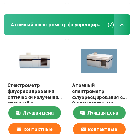
данные
данные
Атомный спектрометр флуоресцирования
(7)
Спектрометр
Атомный
флуоресцирования
спектрометр
оптически излучения
флуоресцирования с
атомный с
2 стандартными
Programmable
шкафами образца
Лучшая цена
Лучшая цена
управлением
пробирки X45
скорости
контактные
контактные