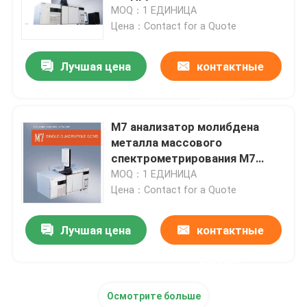
для охраны окружающей
MOQ：1 ЕДИНИЦА
среды
Цена：Contact for a Quote
Путешествие фабрики
Лучшая цена
контактные
Проверка качества
данные
Свяжитесь мы
M7 анализатор молибдена
металла массового
спектрометрирования M7
Спросите цитату
квадрупольный массовый
MOQ：1 ЕДИНИЦА
Цена：Contact for a Quote
Спектрофотометр атомной абсорбции
Лучшая цена
контактные
Спектрометр атомной абсорбции пламени
данные
Осмотрите больше
Атомный спектрометр флуоресцирования