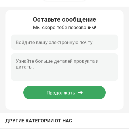
Двойной спектрофотометр луча
Оставьте сообщение
Мы скоро тебе перезвоним!
Разделите спектрофотометр луча
Оборудование газовой хроматографии
Хромотография высокой эффективности жидкостн
X дифрактометр Рэй
Система массового спектрометрирования
ДРУГИЕ КАТЕГОРИИ ОТ НАС
Спектрометр поля портативный