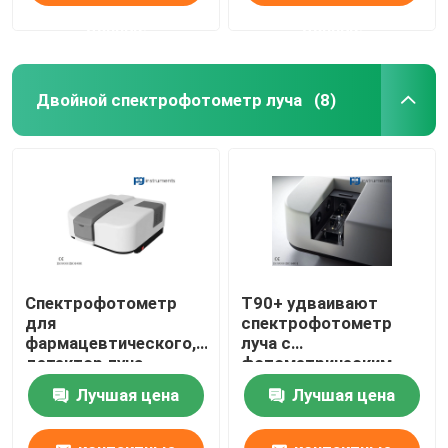
данные
данные
Двойной спектрофотометр луча
(8)
Спектрофотометр
T90+ удваивают
для
спектрофотометр
фармацевтического,
луча с
детектор луча
фотометрическим
двойника T92+ PMT
рядом -4.0-4.0Abs &
Лучшая цена
Лучшая цена
высокого
разрешения