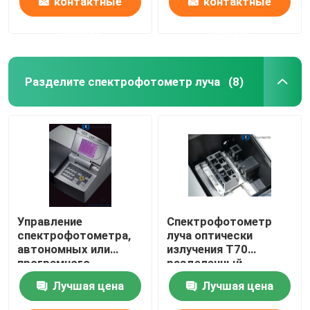
контактные
контактные
данные
данные
Разделите спектрофотометр луча
(8)
Управление
Спектрофотометр
спектрофотометра,
луча оптически
автономных или
излучения T70
програмного
разделенный,
обеспечения луча
фотометрический
Лучшая цена
Лучшая цена
T70+ Уф--VisSplit,
ряд - 0,3 - 3.0Abs
для образования