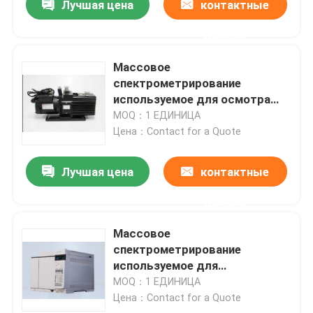
Лучшая цена
контактные
данные
Массовое
спектрометрирование
используемое для осмотра
осмотра, ввоза и экспорта
MOQ：1 ЕДИНИЦА
качества
Цена：Contact for a Quote
Лучшая цена
контактные
данные
Массовое
спектрометрирование
используемое для
контролировать почвы,
MOQ：1 ЕДИНИЦА
качество воды
Цена：Contact for a Quote