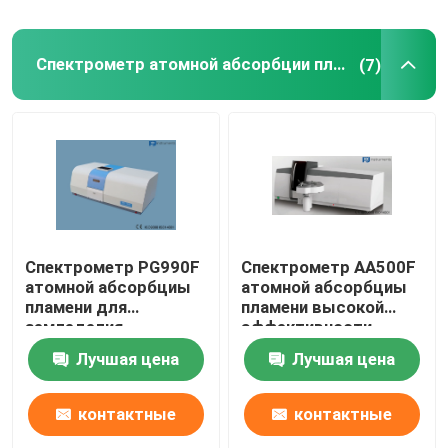
Спектрометр атомной абсорбции пламени
(7)
Спектрометр PG990F
Спектрометр AA500F
атомной абсорбциы
атомной абсорбциы
пламени для
пламени высокой
земледелия,
эффективности
точности длины
AA500F с башенкой 8-
Лучшая цена
Лучшая цена
волны + 0.15nm
Lamp
контактные
контактные