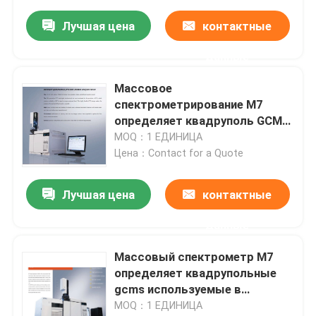
Лучшая цена
контактные
данные
Массовое
спектрометрирование M7
определяет квадруполь GCMS
с молекулярным насосом
MOQ：1 ЕДИНИЦА
HipaceTM 80/HipaceTM 300
Цена：Contact for a Quote
Лучшая цена
контактные
данные
Массовый спектрометр M7
определяет квадрупольные
gcms используемые в
продовольственной
MOQ：1 ЕДИНИЦА