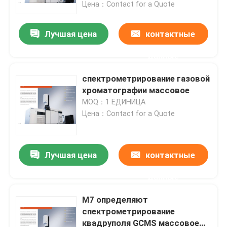
безопасности
Цена：Contact for a Quote
Лучшая цена
контактные
данные
спектрометрирование газовой
хроматографии массовое
MOQ：1 ЕДИНИЦА
Цена：Contact for a Quote
Лучшая цена
контактные
Дом
данные
Продукты
M7 определяют
спектрометрирование
квадруполя GCMS массовое
О нас