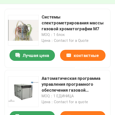
Системы
спектрометрирования массы
газовой хроматографии M7
MOQ：1 блок
Цена：Contact for a Quote
Лучшая цена
контактные
данные
Автоматическая программа
управления програмного
обеспечения газовой
хроматографии для анализа
MOQ：1 ЕДИНИЦА
газа
Цена：Contact for a quote