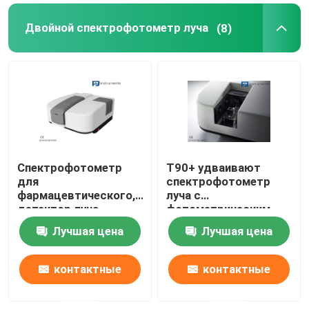
Двойной спектрофотометр луча
(8)
Спектрофотометр
T90+ удваивают
для
спектрофотометр
фармацевтического,
луча с
детектор луча
фотометрическим
двойника T92+ PMT
рядом -4.0-4.0Abs &
Лучшая цена
Лучшая цена
высокого
разрешения
контактные
контактные
данные
данные