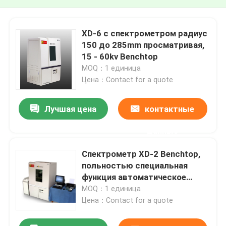
XD-6 с спектрометром радиус
150 до 285mm просматривая,
15 - 60kv Benchtop
MOQ：1 единица
Цена：Contact for a quote
Лучшая цена
контактные
данные
Спектрометр XD-2 Benchtop,
польностью специальная
функция автоматическое
разностороннее XD-2 Multi-
MOQ：1 единица
Кристл
Цена：Contact for a quote