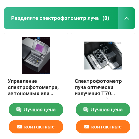
Разделите спектрофотометр луча
(8)
Управление
Спектрофотометр
спектрофотометра,
луча оптически
автономных или
излучения T70
програмного
разделенный,
обеспечения луча
фотометрический
Лучшая цена
Лучшая цена
T70+ Уф--VisSplit,
ряд - 0,3 - 3.0Abs
для образования
контактные
контактные