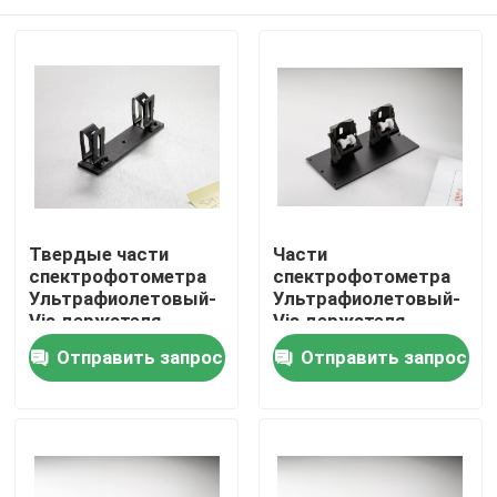
Твердые части
Части
спектрофотометра
спектрофотометра
Ультрафиолетовый-
Ультрафиолетовый-
Vis держателя
Vis держателя
образца S19-1
пробирки TR19-1
Дома
Отправить запрос
Отправить запрос
О Компании
Контакты