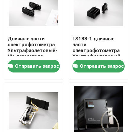
Продукция
Спектрофотометр атомной абсорбции
Длинные части
LS188-1 длинные
спектрофотометра
части
Ультрафиолетовый-
спектрофотометра
Спектрометр атомной абсорбции пламени
Vis держателя
Ультрафиолетовый-
клетки длины пути
Vis держателя
Отправить запрос
Отправить запрос
LS19-1
длины пути 5-Cell
Атомный спектрометр флуоресцирования
Двойной спектрофотометр луча
Разделите спектрофотометр луча
Оборудование газовой хроматографии