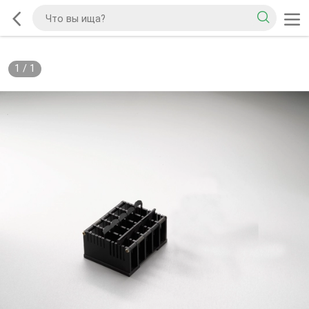
1
/
1