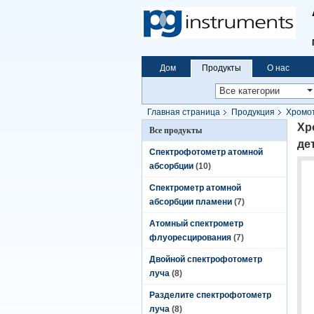
Дом
Продукты
О нас
Главная страница
Продукция
Хромот
ПАПА, RI, ELSD, детектор флуоресцирова
Хр
Все продукты
де
Спектрофотометр атомной
абсорбции
(10)
Спектрометр атомной
абсорбции пламени
(7)
Атомный спектрометр
флуоресцирования
(7)
Двойной спектрофотометр
луча
(8)
Разделите спектрофотометр
луча
(8)