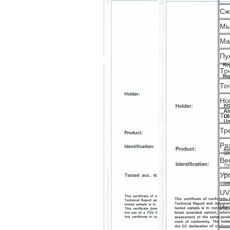
Сж
Мы
Ма
Пу
То
То
Но
То
Тр
Ра
Ве
Ур
UV
Ис