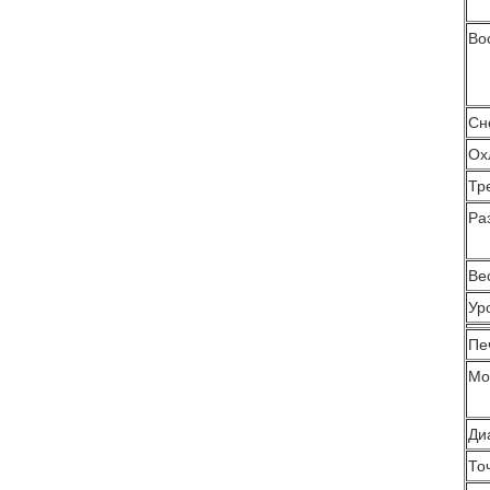
Во
Сн
Ох
Тр
Ра
Ве
Ур
Пе
Мо
Ди
То