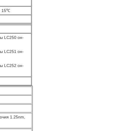
- 15℃
ы LC250 он-
ы LC251 он-
ы LC252 он-
точия 1.25nm,