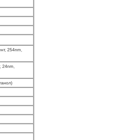
нт, 254nm,
, 24nm,
танол)