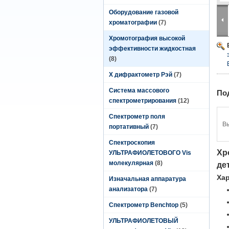
Оборудование газовой
хроматографии
(7)
Хромотография высокой
эффективности жидкостная
(8)
X дифрактометр Рэй
(7)
Система массового
По
спектрометрирования
(12)
Спектрометр поля
Вы
портативный
(7)
Спектроскопия
Хр
УЛЬТРАФИОЛЕТОВОГО Vis
молекулярная
(8)
де
Ха
Изначальная аппаратура
анализатора
(7)
Спектрометр Benchtop
(5)
УЛЬТРАФИОЛЕТОВЫЙ