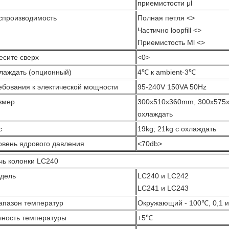
приемистости μl
спроизводимость
Полная петля
<>
Частично loopfill
<>
Приемистость Μl
<>
есите сверх
<0>
лаждать (опционный)
4℃ к ambient-3℃
ебования к электической мощности
95-240V 150VA 50Hz
змер
300x510x360mm, 300x575x
охлаждать
с
19kg; 21kg с охлаждать
овень ядрового давления
<70db>
чь колонки LC240
дель
LC240 и LC242
LC241 и LC243
апазон температур
Окружающий - 100℃, 0,1 
чность температуры
+5℃