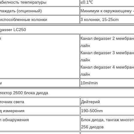
абилность температуры
≤0.1℃
лаждать (опционный)
Минимум к окружающему 
испособленные колонки
3 колонки, 15-25cm
gasser LC250
п
Канал degasser 2 мембран
лайн
Канал degasser 3 мембран
лайн
Канал degasser 4 мембран
лайн
м
10ml/min
тектор 2600 блока диода
точник света
Дейтерий
д измерения
190-500nm
п обнаружения
Блок диода, тангаж много
256 диодов