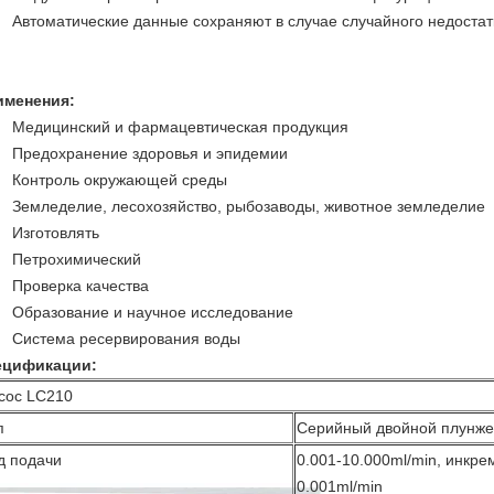
Автоматические данные сохраняют в случае случайного недостат
именения:
Медицинский и фармацевтическая продукция
Предохранение здоровья и эпидемии
Контроль окружающей среды
Земледелие, лесохозяйство, рыбозаводы, животное земледелие
Изготовлять
Петрохимический
Проверка качества
Образование и научное исследование
Система ресервирования воды
ецификации:
сос LC210
п
Серийный двойной плунж
д подачи
0.001-10.000ml/min, инкре
0.001ml/min