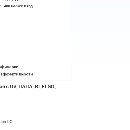
T / T, L / C
:
400 блоков в год
афически
,
 эффективности
 с UV, ПАПА, RI, ELSD,
ыша LC