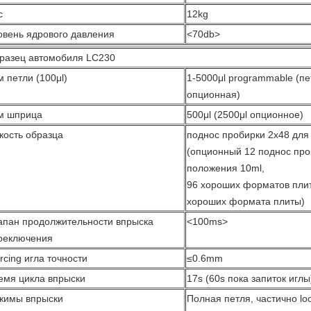
с
12kg
овень ядрового давления
<70db>
разец автомобиля LC230
м петли (100μl)
1-5000μl programmable (пе
опционная)
м шприца
500μl (2500μl опционное)
кость образца
поднос пробирки 2x48 для
(опционный 12 поднос про
положения 10ml,
96 хороших форматов пли
хороших формата плиты)
апан продолжительности впрыска
<100ms>
реключения
rcing игла точности
≤0.6mm
емя цикла впрыски
17s (60s пока запиток иглы
жимы впрыски
Полная петля, частично loo