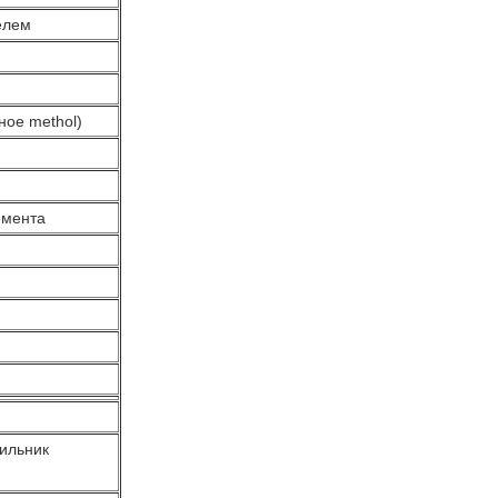
елем
ное methol)
ремента
тильник