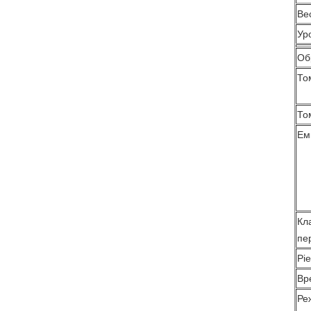
Ве
Ур
Об
То
То
Ем
Кл
пе
Pie
Вр
Ре