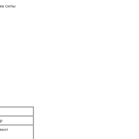
ка силы
ер
мент