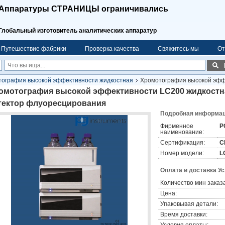
Аппаратуры СТРАНИЦЫ ограничивались
Глобальный изготовитель аналитических аппаратур
Путешествие фабрики
Проверка качества
Свяжитесь мы
От
ография высокой эффективности жидкостная
Хромотография высокой эффе
ния
омотография высокой эффективности LC200 жидкостная
тектор флуоресцирования
Подробная информаци
Фирменное
P
наименование:
Сертификация:
C
Номер модели:
L
Оплата и доставка У
Количество мин заказа
Цена:
Упаковывая детали:
Время доставки: