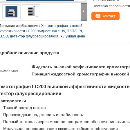
Условия оплаты:
Поставка способности
контакт
Большие изображения :
Хромотография высокой
эффективности LC200 жидкостная с UV, ПАПА, RI,
ELSD, детектор флуоресцирования
Лучшая цена
дробное описание продукта
Жидкость высокой эффективности хроматогр
сокий свет:
Принцип жидкостной хромотографии высокой
омотография LC200 высокой эффективности жидкостная
тектор флуоресцирования
рактеристики
Точный расход потока
Превосходные надежность и стабилность
Полный контроль через мощное програмное обеспечение выигр
Модульное проектирование включает гибкие конфигурации