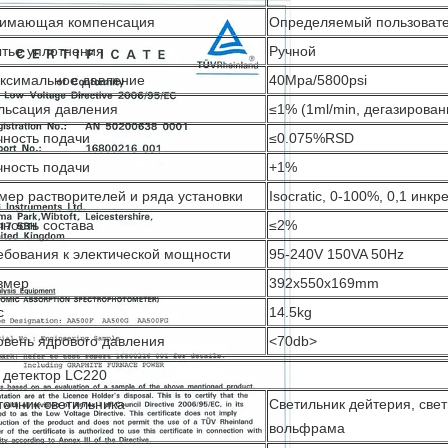
имающая компенсация
Определяемый пользоват
тье уплотнения
Ручной
ксимальное давление
40Mpa/5800psi
льсация давления
≤1% (1ml/min, дегазирован
чность подачи
≤0.075%RSD
чность подачи
+1%
мер растворителей и ряда установки
Isocratic, 0-100%, 0,1 инк
чность состава
≤2%
ебования к электической мощности
95-240V 150VA 50Hz
змер
392x550x169mm
с
14.5kg
овень ядрового давления
<70db>
 детектор LC220
точник светильника
Светильник дейтерия, све
вольфрама