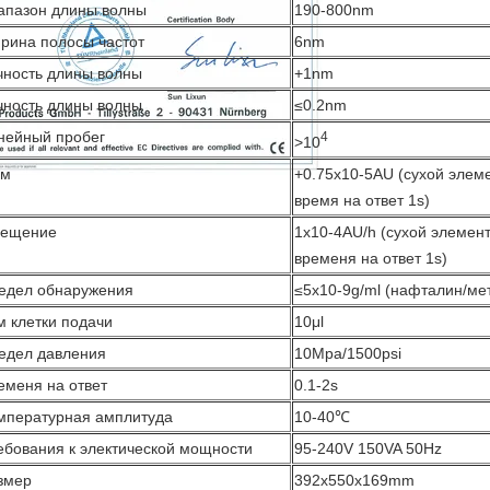
апазон длины волны
190-800nm
рина полосы частот
6nm
чность длины волны
+1nm
чность длины волны
≤0.2nm
нейный пробег
4
>
10
м
+0.75x10-5AU (сухой элеме
время на ответ 1s)
ещение
1x10-4AU/h (сухой элемент
временя на ответ 1s)
едел обнаружения
≤5x10-9g/ml (нафталин/ме
м клетки подачи
10μl
едел давления
10Mpa/1500psi
еменя на ответ
0.1-2s
мпературная амплитуда
10-40℃
ебования к электической мощности
95-240V 150VA 50Hz
змер
392x550x169mm