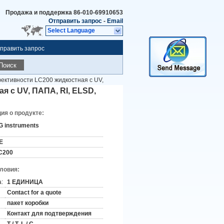
Продажа и поддержка
86-010-69910653
Отправить запрос
-
Email
Select Language
править запрос
Поиск
ктивности LC200 жидкостная с UV,
 с UV, ПАПА, RI, ELSD,
я о продукте:
G instruments
E
C200
словия:
:
1 ЕДИНИЦА
Contact for a quote
пакет коробки
Контакт для подтверждения