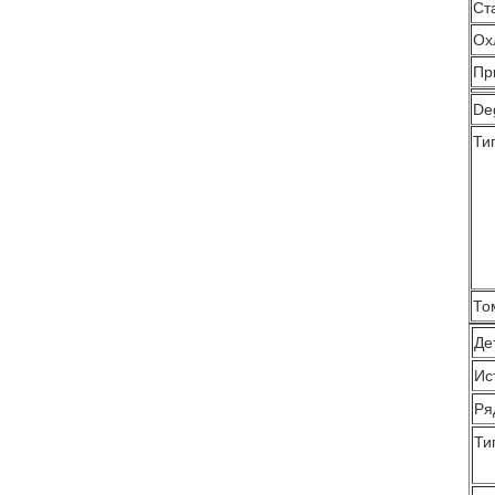
Ст
Ох
Пр
De
Ти
То
Де
Ис
Ря
Ти