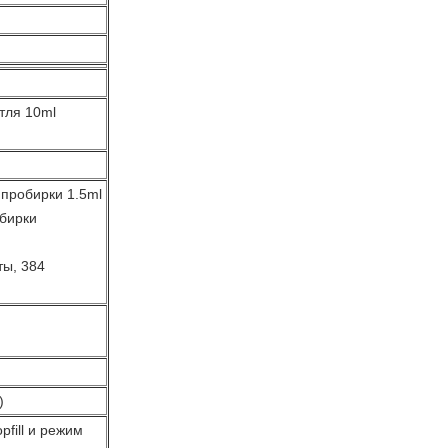
тля 10ml
 пробирки 1.5ml
бирки
ты, 384
)
pfill и режим